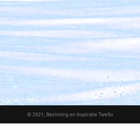
16 maart 2027
De echo van de woestijnmoeders
Hadé Overdulve
13 april 2027
De zachte krachten zullen zeker winnen
Dirk van de Glind
11 mei 2027
Sacrale dans ontmoeting met Taizé
Sahaja Pragt
© 2021, Bezinning en Inspiratie Twello