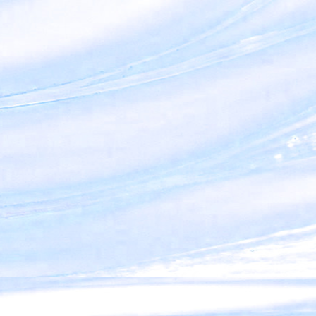
Yvonne Scheepsma en Frits Feldbrugge
13 oktober 2026
De reis tussen de oosterse en christelijke spiritualiteit
Mehdi Jiwa
17 november 2026
Het kind en het badwater
Arjan Broers
26 januari 2027
Ontmoeting op de berg
Katja Staartjes
16 februari 2027
Boeddhisme, het pad van de krijger
Fred van Welsem