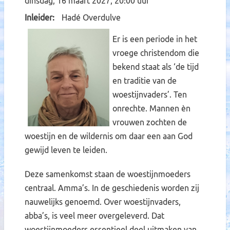
dinsdag, 16 maart 2027, 20:00 uur
Inleider
Hadé Overdulve
Er is een periode in het
vroege christendom die
bekend staat als ‘de tijd
en traditie van de
woestijnvaders’. Ten
onrechte. Mannen èn
vrouwen zochten de
woestijn en de wildernis om daar een aan God
gewijd leven te leiden.
Deze samenkomst staan de woestijnmoeders
centraal. Amma’s. In de geschiedenis worden zij
nauwelijks genoemd. Over woestijnvaders,
abba’s, is veel meer overgeleverd. Dat
woestijnmoeders essentieel deel uitmaken van