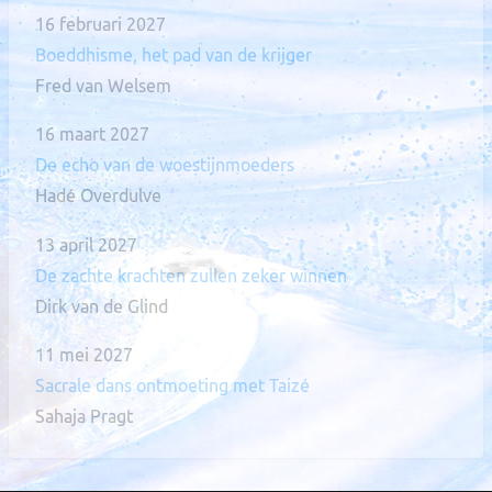
16 februari 2027
Boeddhisme, het pad van de krijger
Fred van Welsem
16 maart 2027
De echo van de woestijnmoeders
Hadé Overdulve
13 april 2027
De zachte krachten zullen zeker winnen
Dirk van de Glind
11 mei 2027
Sacrale dans ontmoeting met Taizé
Sahaja Pragt