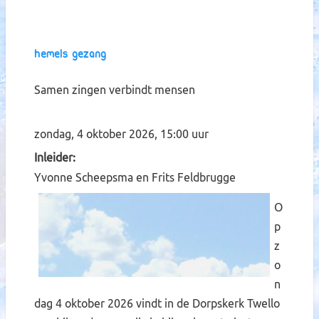
Hemels Gezang
Samen zingen verbindt mensen
zondag, 4 oktober 2026, 15:00 uur
Inleider
Yvonne Scheepsma en Frits Feldbrugge
O
p
z
o
n
dag 4 oktober 2026 vindt in de Dorpskerk Twello