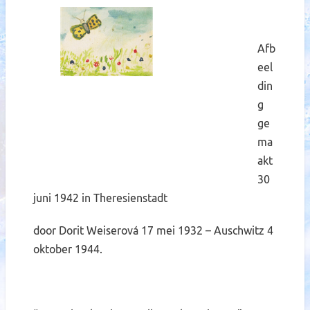
A
fb
eel
din
g
ge
ma
akt
30
juni 1942 in Theresienstadt
door Dorit Weiserová 17 mei 1932 – Auschwitz 4
oktober 1944.