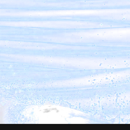
16 februari 2027
Boeddhisme, het pad van de krijger
Fred van Welsem
16 maart 2027
De echo van de woestijnmoeders
Hadé Overdulve
13 april 2027
De zachte krachten zullen zeker winnen
Dirk van de Glind
11 mei 2027
Sacrale dans ontmoeting met Taizé
Sahaja Pragt