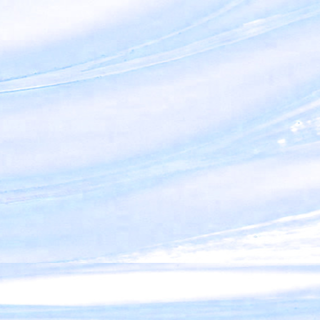
werkgroep BIT
4 oktober 2026
Hemels Gezang
Yvonne Scheepsma en Frits Feldbrugge
13 oktober 2026
De reis tussen de oosterse en christelijke spiritualiteit
Mehdi Jiwa
17 november 2026
Het kind en het badwater
Arjan Broers
26 januari 2027
Ontmoeting op de berg
Katja Staartjes